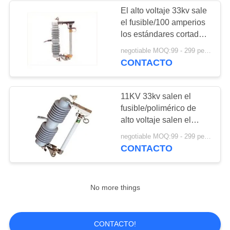
El alto voltaje 33kv sale
el fusible/100 amperios
12
los estándares cortados
Pararrayos del
200 amperios del IEC
negotiable MOQ:99 - 299 pedazos
CONTACTO
óxido de cinc
11KV 33kv salen el
fusible/polimérico de
alto voltaje salen el
interruptor del fusible
25
negotiable MOQ:99 - 299 pedazos
CONTACTO
Pararrayos de alto
voltaje de la oleada
No more things
CONTACTO!