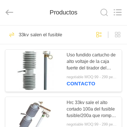
POWER
EQUIPMENT
CO.,LTD.
All
Productos
Rights
Reserved.
Developed
by
HOGAR
ECER
37
33kv salen el fusible
salga el recorte del
PRODUCTOS
fusible
Uso fundido cartucho de
alto voltaje de la caja
SOBRE
fuerte del tirador del
NOSOTROS
fusible del interruptor del
negotiable MOQ:99 - 299 pedazos
recorte
CONTACTO
15
VIAJE
DE
Hrc 33kv sale el alto
11kv salen el fusible
cortado 100a del fusible
LA
fusible/200a que rompe
FÁBRICA
capacidad
negotiable MOQ:99 - 299 pedazos