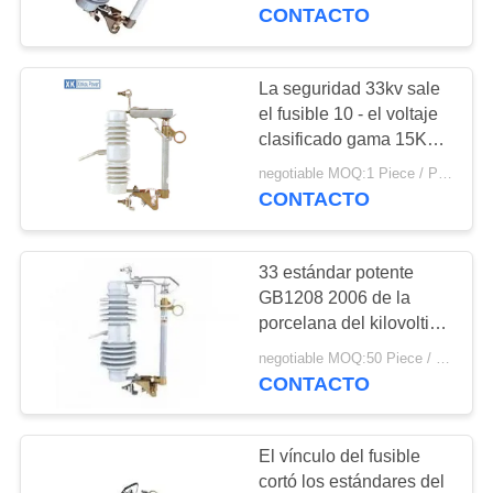
CONTACTO
CONTROL
DE
La seguridad 33kv sale
9
CALIDAD
el fusible 10 - el voltaje
clasificado gama 15KV
33kv salen el fusible
puede estar disponible
negotiable MOQ:1 Piece / Pieces
ÉNTRENOS
CONTACTO
EN
CONTACTO
33 estándar potente
CON
GB1208 2006 de la
porcelana del kilovoltio
13
del recorte de alto
PIDA
negotiable MOQ:50 Piece / Pieces
la expulsión sale el
voltaje del fusible
CONTACTO
UNA
fusible
CITA
El vínculo del fusible
cortó los estándares del