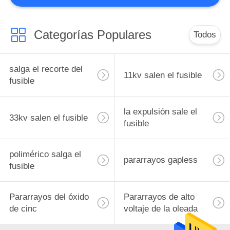
27
Categorías Populares
Pararrayos de la
Todos
oleada del óxido de
salga el recorte del
11kv salen el fusible
metal
fusible
la expulsión sale el
33kv salen el fusible
fusible
28
Interruptor de
polimérico salga el
pararrayos gapless
circuito de vacío
fusible
Pararrayos del óxido
Pararrayos de alto
de cinc
voltaje de la oleada