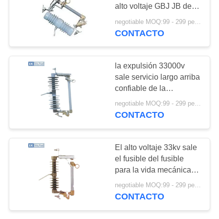
MAPA
alto voltaje GBJ JB de
33 kilovoltios 100a
DEL
negotiable MOQ:99 - 299 pedazos
disponibles
CONTACTO
7
SITIO
polimérico salga el
PRIVACY
la expulsión 33000v
fusible
sale servicio largo arriba
POLICY
confiable de la
seguridad del tenedor
negotiable MOQ:99 - 299 pedazos
del fusible
CONTACTO
21
El alto voltaje 33kv sale
el fusible del fusible
pararrayos gapless
para la vida mecánica
del transformador 10000
negotiable MOQ:99 - 299 pedazos
CONTACTO