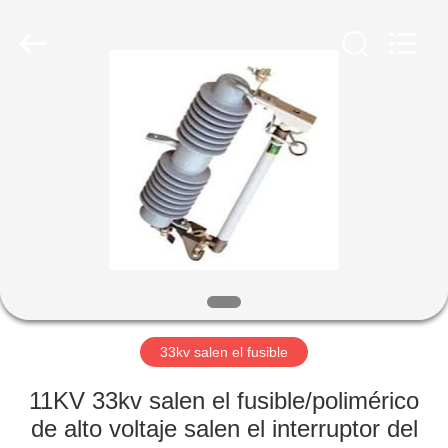
POWER
EQUIPMENT
CO.,LTD.
All
Rights
Reserved.
Developed
by
HOGAR
ECER
PRODUCTOS
SOBRE
NOSOTROS
VIAJE
DE
33kv salen el fusible
LA
11KV 33kv salen el fusible/polimérico
FÁBRICA
de alto voltaje salen el interruptor del