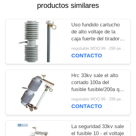
MAPA
productos similares
DEL
SITIO
Uso fundido cartucho
de alto voltaje de la
caja fuerte del tirador
PRIVACY
del fusible del
negotiable MOQ:99 - 299 pedazos
POLICY
interruptor del recorte
CONTACTO
Hrc 33kv sale el alto
cortado 100a del
fusible fusible/200a que
rompe capacidad
negotiable MOQ:99 - 299 pedazos
CONTACTO
La seguridad 33kv sale
el fusible 10 - el voltaje