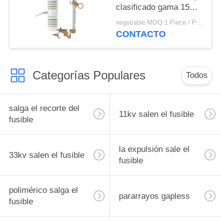
clasificado gama 15KV
puede estar disponible
negotiable MOQ:1 Piece / Pieces
CONTACTO
Categorías Populares
Todos
salga el recorte del
11kv salen el fusible
fusible
la expulsión sale el
33kv salen el fusible
fusible
polimérico salga el
pararrayos gapless
fusible