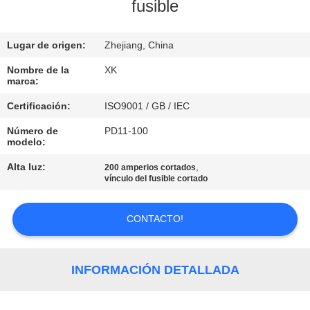
fusible
CONTROL
Lugar de origen:
Zhejiang, China
DE
CALIDAD
Nombre de la
XK
marca:
Certificación:
ISO9001 / GB / IEC
ÉNTRENOS
Número de
PD11-100
EN
modelo:
CONTACTO
Alta luz:
,
200 amperios cortados
vínculo del fusible cortado
CON
CONTACTO!
PIDA
UNA
INFORMACIÓN DETALLADA
CITA