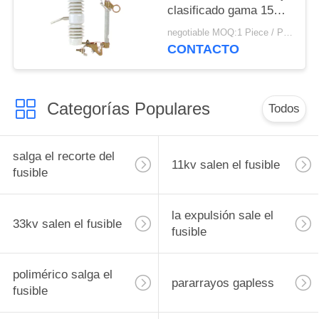
clasificado gama 15KV
puede estar disponible
negotiable MOQ:1 Piece / Pieces
CONTACTO
Categorías Populares
Todos
salga el recorte del
11kv salen el fusible
fusible
la expulsión sale el
33kv salen el fusible
fusible
polimérico salga el
pararrayos gapless
fusible