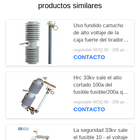
MAPA
productos similares
DEL
SITIO
Uso fundido cartucho
de alto voltaje de la
caja fuerte del tirador
PRIVACY
del fusible del
negotiable MOQ:99 - 299 pedazos
POLICY
interruptor del recorte
CONTACTO
Hrc 33kv sale el alto
cortado 100a del
fusible fusible/200a que
rompe capacidad
negotiable MOQ:99 - 299 pedazos
CONTACTO
La seguridad 33kv sale
el fusible 10 - el voltaje