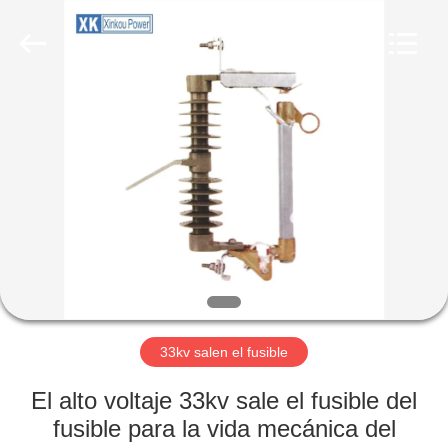
POWER
EQUIPMENT
CO.,LTD.
All
Rights
Reserved.
Developed
by
HOGAR
ECER
PRODUCTOS
SOBRE
NOSOTROS
VIAJE
DE
33kv salen el fusible
LA
El alto voltaje 33kv sale el fusible del
FÁBRICA
fusible para la vida mecánica del