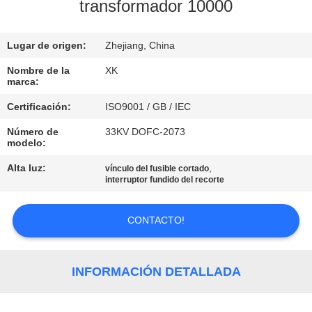
transformador 10000
CONTROL
Lugar de origen:
Zhejiang, China
DE
CALIDAD
Nombre de la
XK
marca:
Certificación:
ISO9001 / GB / IEC
ÉNTRENOS
Número de
33KV DOFC-2073
EN
modelo:
CONTACTO
Alta luz:
,
vínculo del fusible cortado
interruptor fundido del recorte
CON
CONTACTO!
PIDA
UNA
INFORMACIÓN DETALLADA
CITA